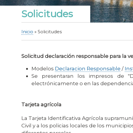
Solicitudes
Inicio
Solicitudes
Sobrescribir
enlaces
de
Solicitud declaración responsable para la ve
ayuda
a
Modelos
Declaracion Responsable
/
Ins
la
Se presentaran los impresos de "De
navegación
electrónicamente o en las dependencia
Tarjeta agrícola
La Tarjeta Identificativa Agrícola supramun
Civil y a los policias locales de los municip
diferentes parcelas.