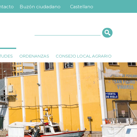
ntacto
Buzón ciudadano
Castellano
nú
ra
erior
Cerca
ITUDES
ORDENANZAS
CONSEJO LOCAL AGRARIO