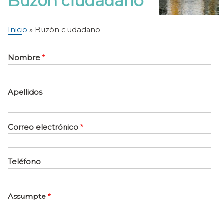
Buzón ciudadano
Inicio
Buzón ciudadano
Sobrescribir
enlaces
Nombre
de
ayuda
a
Apellidos
la
navegación
Correo electrónico
Teléfono
Assumpte