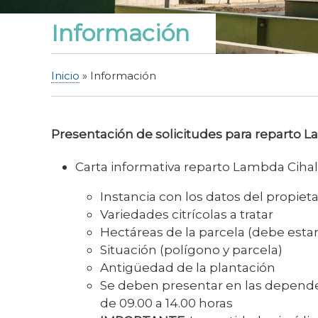
Información
Inicio
Información
Sobrescribir
enlaces
de
Presentación de solicitudes para reparto L
ayuda
a
Carta informativa reparto Lambda Cihalo
la
navegación
Instancia con los datos del propiet
Variedades citrícolas a tratar
Hectáreas de la parcela (debe esta
Situación (polígono y parcela)
Antigüedad de la plantación
Se deben presentar en las dependen
de 09.00 a 14.00 horas