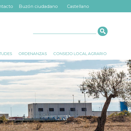
ntacto
Buzón ciudadano
Castellano
nú
ra
erior
Cerca
ITUDES
ORDENANZAS
CONSEJO LOCAL AGRARIO